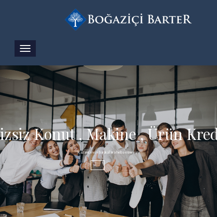
izsiz Konut , Makine , Ürün Kred
Kazancınızı bankalara heba etmeyin